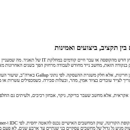
ין תקציב, ביצועים ואמינות
בשיחת הזום של תשע בבוקר, אף אחד לא מתעניין אם ה
 בנקודה הזאת, מחשב נייד מחודש לעבודה מרחוק הפך בשנים האחרונות מאפ
השוק עצמו דוחף לשם. מאז 2020 עבודה היברידית 
ריך לצייד עובדים בציוד אמין, מהר, ובעלות סבירה. כשמכפילים עשרות א
ראית, אלא מחשב שעבר בדיקה, ניקוי, אבחון רכיבים, ולעיתים גם החלפת סו
חשבים עסקיים בני שנתיים עד ארבע שנים, לא פעם מסדרות פרימיום של atitude, Lenovo ThinkPad