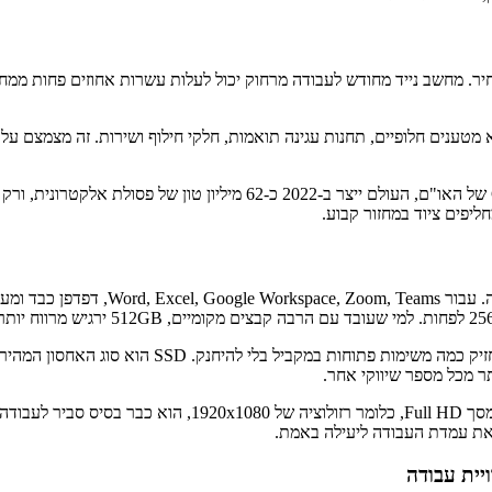
. מחשב נייד מחודש לעבודה מרחוק יכול לעלות עשרות אחוזים פחות ממ
א מטענים חלופיים, תחנות עגינה תואמות, חלקי חילוף ושירות. זה מצמצם 
יש כאן גם היבט סביבתי שלא כדאי לזלזל בו. לפי Global E-waste Monitor ש
יפים ציוד במחזור קבוע.
הסבר קצר למי שלא חי מפרטים: RAM הוא הזיכרון שמא
ר מכל מספר שיווקי אחר.
גם המסך חשוב. מחשב 14 אינץ' נחשב היום לאיזון מצוין בין ניידות
את עמדת העבודה ליעילה באמת.
יית עבודה