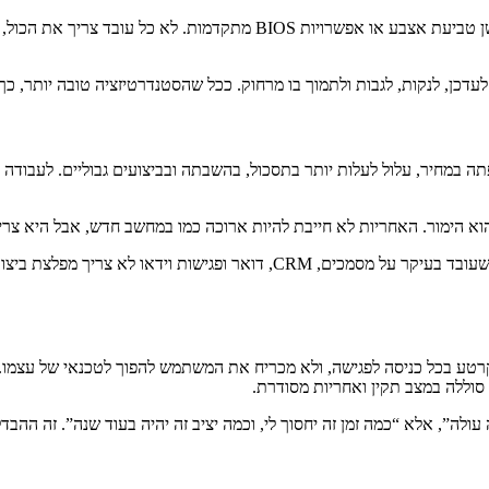
שנית, רצוי לחפש דגמים עם רכיבי אבטחה עסקיים מוכרים כמו TPM, חיישן טבי
ולתמוך בו מרחוק. ככל שהסטנדרטיזציה טובה יותר, כך מחלקת ה-IT מבזבזת פחות זמן על תק
 הימור. האחריות לא חייבת להיות ארוכה כמו במחשב חדש, אבל היא צריכ
הטעות השלישית היא לבחור מחשב לפי כותרת, לא לפי תרחיש שימוש. מי שעובד בעי
רטע בכל כניסה לפגישה, ולא מכריח את המשתמש להפוך לטכנאי של עצמו. ע
לה”, אלא “כמה זמן זה יחסוך לי, וכמה יציב זה יהיה בעוד שנה”. זה ההבדל