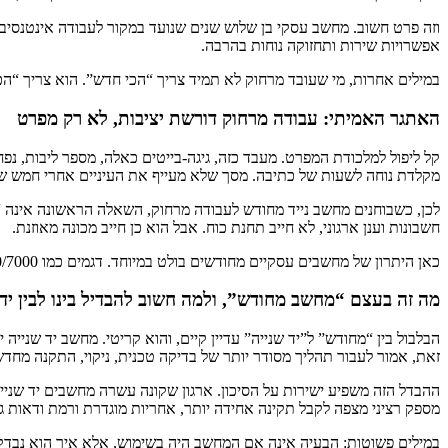
וזה פרט חשוב. מחשב עסקי בן שלוש שנים שנועד במקור לעבודה אינטנסיבית
אפשרויות שירות ותחזוקה נוחות בהרבה.
במילים אחרות, מי שעובד מרחוק לא תמיד צריך “הכי חדש”. הוא צריך “הכ
האתגר האמיתי: עבודה מרחוק דורשת יציבות, לא רק מפרט
מקלדת נוחה לשעות של כתיבה. מסך שלא מעייף את העיניים אחרי חמש שעות מול גיליו
חשבונות וענן ארגוני, לא חייב תחנת כוח. אבל הוא כן חייב מכונה מאוזנת.
כאן היתרון של מחשבים עסקיים מחודשים בולט במיוחד. דגמים כמו ThinkPad T-series, Latitude 5000/7000 או EliteBook 800 תוכננו בדיוק לסוג הזה של שימוש. הם לא נוצצים, אבל בדרך כלל הם יודעים לעבוד.
מה זה בעצם “מחשב מחודש”, ולמה חשוב להבדיל בינו לבין יד 
הבלבול בין “מחודש” ל”יד שנייה” עדיין קיים, והוא קריטי. מחשב יד שניי
זאת, אמור לעבור תהליך מסודר יותר של בדיקה טכנית, ניקוי, התקנה מח
ההבדל הזה משפיע ישירות על הסיכון. ארגון שקונה עשרה מחשבים יד שניי
מספק רציני מצפה לקבל תקינה אחידה יותר, אחריות מוגדרת ורמת ודאות ג
במילים פשוטות: הבעיה אינה אם המחשב היה בשימוש, אלא איך הוא נבדק