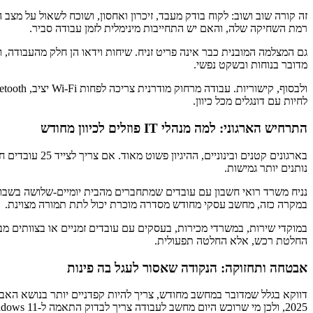
זה קורה שוב ושוב: לקוח בודק מעבד, זיכרון ואחסון, ושוכח לשאול על מצב
רמת השחיקה שלה, והאם יש התחייבות מינימלית לזמן עבודה סביר.
מדובר בנוחות ובשקט נפשי.
לחיות עם דונגלים מכל כיוון.
התרחיש הארגוני: למה מנהלי IT פוזלים לכיוון מחודש
בארגונים קטני
נותנים יותר גמישות.
נניח משרד רואי חשבון עם עובדים שמתחברים מהבית יומיים-שלושה בשבוע.
במקרה כזה, מחשב עסקי מחודש מסדרה מוכרת יכול לתת תמורה מצוינת.
במוקדי שירות, במשרדי מכירות, בעסקים עם עובדים זמניים או בצוותים מבו
החלטת רכש, אלא החלטה תפעולית.
אבטחה ותחזוקה: הנקודה שאסור לעגל בה פינות
2025, ולכן מי שרוכש היום מחשב לעבודה צריך לבדוק התאמה ל-Windows 11 או תוכנית ברורה להמשך.