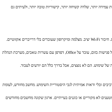
 עמידה יותר, שלדה קשיחה יותר, קישוריות טובה יותר, ולעיתים גם
קל ליפול למלכודת המפרט. מעבד כזה, גיגה-בייטים כאלה, מספר ליבות, נפח דיסק. אבל עבודה מרחוק בנויה על חוויה רציפה. שיחת Teams שלא נתקעת. חיבור Wi-Fi יציב. מצלמה ומיקרופון שעובדים בלי דרייברים אקזוטיים.
לכן, כשבוחנים מחשב נייד מחודש לעבודה מרחוק, השאלה הראשונה אינה “כמה הוא חזק”, אלא “האם הוא יעמוד ביום עבודה אמיתי”. משתמש שמנהל פגישות בזום, עובד על Office, דפדפן עם עשרות טאבים, מערכת הנהלת
 רכיבים ובלי ודאות אמיתית לגבי היסטוריית השימוש. מחשב מחודש, לעומת
ענים לא מקוריים או כוננים בעייתיים. ארגון שקונה מחשבים מחודשים