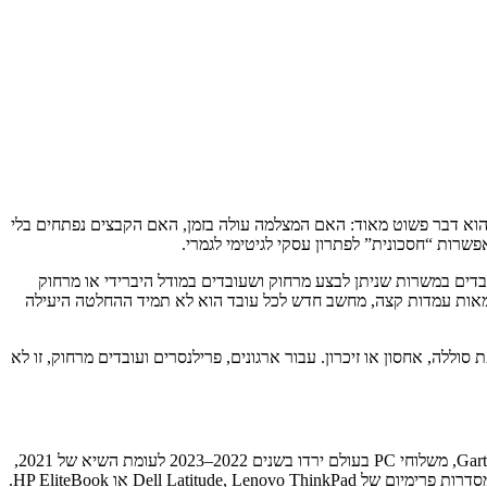
מחשב שעל השולחן חדש מהקופסה או עבר חיים קודמים במחלקת IT של תאגיד. מה שמעניין הוא דבר פשוט מאוד: האם המצלמה עולה בזמן, האם הקבצים נפתחים בלי
שרות “חסכונית” לפתרון עסקי לגיטימי לגמרי.
ועבודה מהבית כבר אינן חריגות, אלא חלק משגרת ההעסקה. לפי נתוני Gallup בארה"ב, שיעור העובדים במשרות שניתן לבצע מרחוק ושעובדים במודל היברידי או מרחוק
ו מאות עמדות קצה, מחשב חדש לכל עובד הוא לא תמיד ההחלטה היעילה
ללה, אחסון או זיכרון. עבור ארגונים, פרילנסרים ועובדים מרחוק, זו לא
שוק ה-PC עבר בשנתיים האחרונות שינוי מעניין. אחרי זינוק חד בביקוש בתקופת הקורונה, שוק המחשבים האישיים נכנס להאטה יחסית. לפי IDC ו-Gartner, משלוחי PC בעולם ירדו בשנים 2022–2023 לעומת השיא של 2021,
Dell L או HP EliteBook.