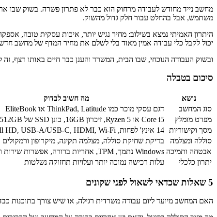
מחשב נייד מחודש לעבודה מרחוק הוא כבר לא פתרון פשרה. בשוק שבו ארגוני
משתמש, אבל בהחלט עבור חלק גדול מהשוק.
היתרון האמיתי נמצא בשילוב: מחיר נגיש יותר, איכות עסקית טובה, אספק
יכול לקבל כלי עבודה אמין מאוד בלי לשלם את מחיר המדף של מחשב חדש.
ובשוק העבודה הנוכחי, שבו הבית, המשרד והענן כבר חיים באותו רצף, זה 
סיכום בטבלה
נושא
מה חשוב לבדוק
סוג המחשב
דגם עסקי מוכר כמו ThinkPad, Latitude או EliteBook
מפרט מומלץ
Core i5 או Ryzen 5, זיכרון 16GB, כונן SSD של 256GB–512GB
מסך וקישוריות
14 אינץ' לפחות, Full HD, USB-A/USB-C, HDMI, Wi-Fi יציב
סוללה ומצלמה
בדיקת שחיקת סוללה, מצלמה תקינה, מיקרופון ורמקולים 
אבטחה ותמיכה
Windows נתמך, TPM, אחריות ברורה, אפשרות שירות וחלקי חילוף
יתרון כלכלי
עלות רכישה נמוכה יותר ועלויות תחזוקה נשלטות
5 שאלות שכדאי לשאול לפני שקונים
האם המחשב מיועד ליום עבודה משרדית רגילה, או שיש צורך בתוכנות כבדו