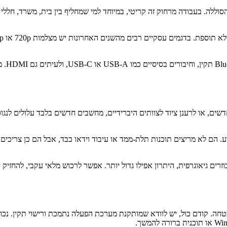
 הסוללה. בעבודה מרחוק זה קריטי, במיוחד למי שמחליף בין בית, משרד, חל
ולבסוף
ם ובינוניים, ההיגיון פשוט מאוד. אם צריך לצייד 25 עובדים חדשים, או לרענן ציוד לצוותים היברידיים, 
 הם לא מריצים תוכנות תלת-ממד או עיבוד וידאו כבד, אבל הם כן צריכים 
זרים גיאוגרפית, היתרון אפילו גדול יותר. אפשר לרכוש מלאי עקבי, להחזיק