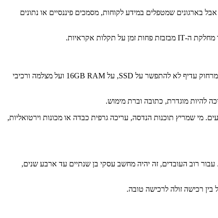
עת אצבע או אפשרויות BIOS מתקדמות. לא כל עובד צריך את הכול, אבל בארגונים שמטפלים במידע לקוחות, מסמכים פיננסיים או נתונים
לות אקראיות.
הטעות הראשונה היא לקנות “זול מדי”. מחשב ישן מאוד, אפילו אם הוא מפתה במחיר, עלול לעלות יותר בתסכול, בהשבתה ובביצועים גבוליים. לעבודה מרחוק עדיף לא להתפשר על SSD, על 16GB RAM ועל מצלמה ורכיבי
ה להיות מוגדרת, כתובה וברת מימוש.
קר על מסמכים, CRM, דואר ופגישות וידאו לא צריך מפלצת ביצועים. מי שמריץ תוכנות הנדסה, עריכה גרפית כבדה או מכונות וירטואליות,
בור רוב העובדים, זה יהיה מחשב עסקי בן שנתיים עד ארבע שנים,
 בין רכישה זולה לרכישה טובה.