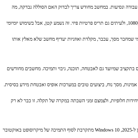
לי עבודה ונסיעות. במחשב מחודש צריך לבדוק האם הסוללה נבדקה, מה
גם המצלמה המובנית כבר אינה פריט זניח. שיחות וידאו הן חלק מהעבודה, ולא תוספת. בדגמים עסקיים רבים מהשנים האחרונות יש מצלמות 720p או 1080p, ולעיתים גם תריס פרטיות פיזי. זה נשמע קטן, אבל בשימוש יומיומי
, קישוריות. עבודה מרחוק מודרנית צריכה לפחות Wi-Fi יציב, Bluetooth תקין, וחיבורים בסיסיים כמו USB-A או USB-C, ולעיתים גם HDMI. מי שמחבר מסך, עכבר, מקלדת ואוזניות יעדיף מחשב שלא מאלץ אותו
מחשבים חדשים בלבד עלולים לנגוס בתקציב שמיועד גם לאבטחה, תוכנה, גיבוי ותמיכה. מחשבים מחודשים
אמינות, מסך נוח, ביצועים טובים במערכות אופיס ואבטחת מידע בסיסית.
 יחידות חלופיות, ולצמצם זמני השבתה במקרה של תקלה. זו כבר לא רק
דווקא בגלל שמדובר במחשב מחודש, צריך להיות קפדניים יותר בנושא האבטחה. קודם כול, יש לוודא שמותקנת מערכת הפעלה נתמכת ורישוי תקין. נכון ל-2025, Windows 10 מתקרבת לסוף התמיכה של מיקרוסופט באוקטובר