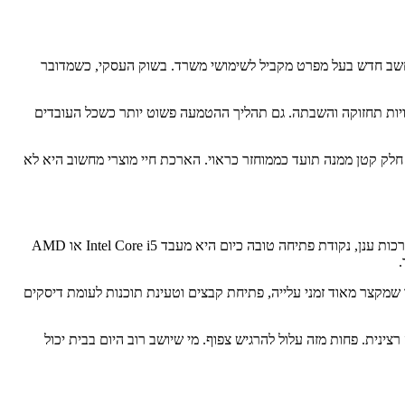
חשב חדש בעל מפרט מקביל לשימושי משרד. בשוק העסקי, כשמדובר
עלויות תחזוקה והשבתה. גם תהליך ההטמעה פשוט יותר כשכל העובדים
ל האו"ם, העולם ייצר ב-2022 כ-62 מיליון טון של פסולת אלקטרונית, ורק חלק קטן ממנה תועד כממוחזר כראוי. הארכת חיי מוצרי מחשוב היא לא
ברוב המקרים, לעבודה משרדית מרחוק אין צורך לרדוף אחרי קצה הסקאלה. עבור Word, Excel, Google Workspace, Zoom, Teams, דפדפן כבד ומערכות ענן, נקודת פתיחה טובה כיום היא מעבד Intel Core i5 או AMD
פשר למחשב להחזיק כמה משימות פתוחות במקביל בלי להיחנק. SSD הוא סוג האחסון המהיר שמקצר מאוד זמני עלייה, פתיחת קבצים וטעינת תוכנות לעומת דיסקים
 לנוחות. מסך Full HD, כלומר רזולוציה של 1920x1080, הוא כבר בסיס סביר לעבודה רצינית. פחות מזה עלול להרגיש צפוף. מי שיושב רוב היום בבית יכול