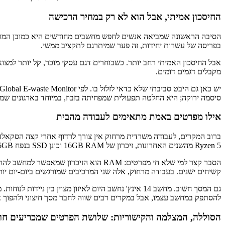
החיסכון אמיתי, אבל הוא לא רק במחיר הרכישה
הסיבה הראשונה שמביאה אנשים לחפש מחשבים מחודשים היא כמובן המחיר
בפריסה של עשרות יחידות, זה פער שמיתרגם לתקציב ממשי.
אבל החיסכון האמיתי רחב יותר. כשבוחרים דגם עסקי מוכר, קל יותר למצו
מקבלים דגמים דומים.
סיסמה ירוקה; היא החלטה תפעולית שמפחיתה בזבוז, במיוחד בארגונים שמחל
אילו מפרטים באמת מתאימים לעבודה מהבית
Ryzen 5 מהשנים האחרונות, זיכרון של 16GB RAM וכונן SSD בנפח 256GB לפחות. למי שעובד עם הרבה קבצים מקומיים, 512GB ירגיש מרווח יותר.
קשיחים ישנים. בעבודה מרחוק, אלה שני המרכיבים שמורגשים ביום-יום יות
להסתפק במחשב עצמו, אבל במקרים רבים שווה לחבר מסך חיצוני ולהפוך 
הסוללה, המצלמה והקישוריות: שלושת הפרטים שמכריעים חוו