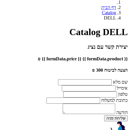
דף הבית
Catalog
DELL
Catalog DELL
יצירת קשר עם נציג
{{ formData.price }} ₪
{{ formData.product }}
הצעה לביטוח 300 ₪
שם מלא
אימייל
טלפון
כתובת למשלוח
הודעה
שליחת פניה